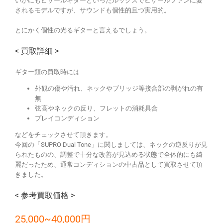
いかにもビザールギターといったルックスでビザールファンに愛
されるモデルですが、サウンドも個性的且つ実用的。
とにかく個性の光るギターと言えるでしょう。
< 買取詳細 >
ギター類の買取時には
外観の傷や汚れ、ネックやブリッジ等接合部の剥がれの有
無
弦高やネックの反り、フレットの消耗具合
プレイコンディション
などをチェックさせて頂きます。
今回の「SUPRO Dual Tone」に関しましては、ネックの逆反りが見
られたものの、調整で十分な改善が見込める状態で全体的にも綺
麗だったため、通常コンディションの中古品として買取させて頂
きました。
< 参考買取価格 >
25,000~40,000円