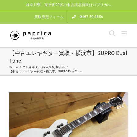
Skip
神奈川県、東京都23区の中古楽器買取はパプリカへ
to
content
買取査定フォーム
0467-50-0556
【中古エレキギター買取・横浜市】SUPRO Dual
Tone
ホーム
/
エレキギター
,
持込買取
,
横浜市
/
【中古エレキギター買取・横浜市】SUPRO Dual Tone
View
Larger
Image