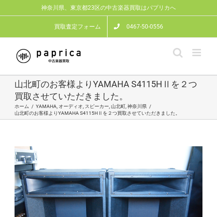
Skip
神奈川県、東京都23区の中古楽器買取はパプリカへ
to
content
買取査定フォーム
0467-50-0556
山北町のお客様よりYAMAHA S4115HⅡを２つ
買取させていただきました。
ホーム
/
YAMAHA
,
オーディオ
,
スピーカー
,
山北町
,
神奈川県
/
山北町のお客様よりYAMAHA S4115HⅡを２つ買取させていただきました。
View
Larger
Image