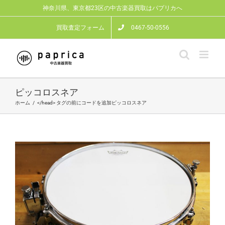
Skip
神奈川県、東京都23区の中古楽器買取はパプリカへ
to
content
買取査定フォーム
0467-50-0556
ピッコロスネア
ホーム
/
</head> タグの前にコードを追加
ピッコロスネア